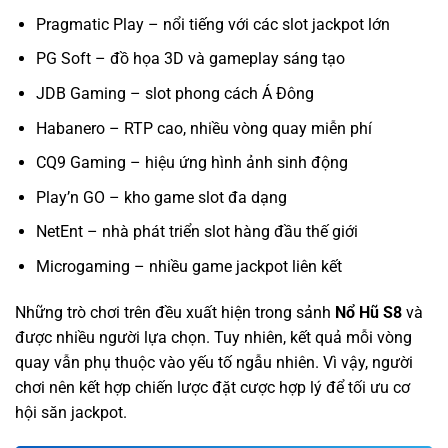
Pragmatic Play – nổi tiếng với các slot jackpot lớn
PG Soft – đồ họa 3D và gameplay sáng tạo
JDB Gaming – slot phong cách Á Đông
Habanero – RTP cao, nhiều vòng quay miễn phí
CQ9 Gaming – hiệu ứng hình ảnh sinh động
Play’n GO – kho game slot đa dạng
NetEnt – nhà phát triển slot hàng đầu thế giới
Microgaming – nhiều game jackpot liên kết
Những trò chơi trên đều xuất hiện trong sảnh
Nổ Hũ S8
và
được nhiều người lựa chọn. Tuy nhiên, kết quả mỗi vòng
quay vẫn phụ thuộc vào yếu tố ngẫu nhiên. Vì vậy, người
chơi nên kết hợp chiến lược đặt cược hợp lý để tối ưu cơ
hội săn jackpot.