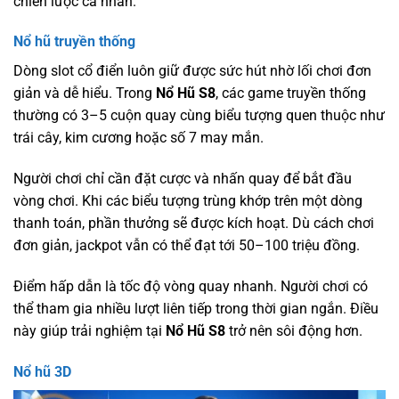
chiến lược cá nhân.
Nổ hũ truyền thống
Dòng slot cổ điển luôn giữ được sức hút nhờ lối chơi đơn
giản và dễ hiểu. Trong
Nổ Hũ S8
, các game truyền thống
thường có 3–5 cuộn quay cùng biểu tượng quen thuộc như
trái cây, kim cương hoặc số 7 may mắn.
Người chơi chỉ cần đặt cược và nhấn quay để bắt đầu
vòng chơi. Khi các biểu tượng trùng khớp trên một dòng
thanh toán, phần thưởng sẽ được kích hoạt. Dù cách chơi
đơn giản, jackpot vẫn có thể đạt tới 50–100 triệu đồng.
Điểm hấp dẫn là tốc độ vòng quay nhanh. Người chơi có
thể tham gia nhiều lượt liên tiếp trong thời gian ngắn. Điều
này giúp trải nghiệm tại
Nổ Hũ S8
trở nên sôi động hơn.
Nổ hũ 3D